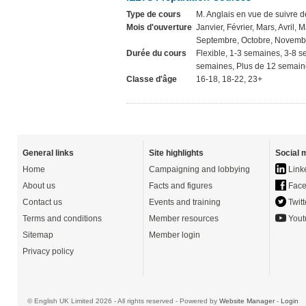
Type de cours
M. Anglais en vue de suivre 
Mois d'ouverture
Janvier, Février, Mars, Avril, M
Septembre, Octobre, Novemb
Durée du cours
Flexible, 1-3 semaines, 3-8 
semaines, Plus de 12 semaine
Classe d'âge
16-18, 18-22, 23+
General links
Site highlights
Social 
Home
Campaigning and lobbying
Link
About us
Facts and figures
Face
Contact us
Events and training
Twitt
Terms and conditions
Member resources
Yout
Sitemap
Member login
Privacy policy
© English UK Limited 2026 - All rights reserved - Powered by
Website Manager
-
Login