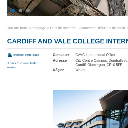
You are here:
Homepage
>
Outil de recherche avancée
>
Résultats de l'outil
CARDIFF AND VALE COLLEGE INTER
Contacter
CAVC International Office
imprimer cette page
Adresse
City Centre Campus, Dumballs ro
< back to course finder
Cardiff, Glamorgan, CF10 5FE
results
Région
Wales