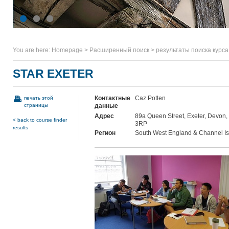
You are here:
Homepage
>
Расширенный поиск
>
результаты поиска курса
STAR EXETER
Контактные
Caz Potten
печать этой
страницы
данные
Адрес
89a Queen Street, Exeter, Devon,
< back to course finder
3RP
results
Регион
South West England & Channel I