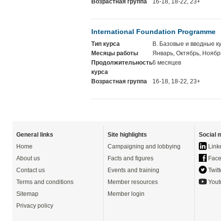
Возрастная группа
16-18, 18-22, 23+
International Foundation Programme
Тип курса
B. Базовые и вводные к
Месяцы работы
Январь, Октябрь, Ноябр
Продолжительность
6 месяцев
курса
Возрастная группа
16-18, 18-22, 23+
General links
Site highlights
Social 
Home
Campaigning and lobbying
Link
About us
Facts and figures
Face
Contact us
Events and training
Twitt
Terms and conditions
Member resources
Yout
Sitemap
Member login
Privacy policy