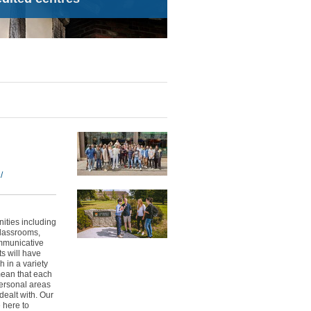
/
nities including
classrooms,
ommunicative
s will have
h in a variety
 mean that each
personal areas
dealt with. Our
 here to