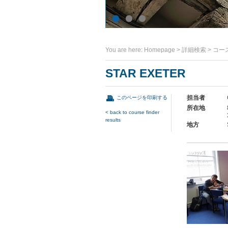
You are here:
Homepage
>
詳細検索
>
コー
STAR EXETER
担当者
このページを印刷する
所在地
< back to course finder
results
地方