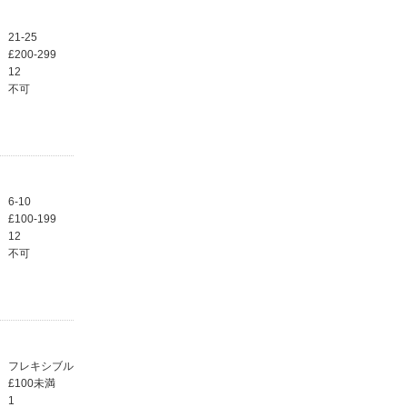
21-25
£200-299
12
不可
6-10
£100-199
12
不可
フレキシブル
£100未満
1