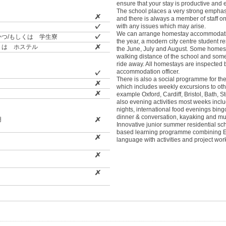
ensure that your stay is productive and 
The school places a very strong emphas
and there is always a member of staff o
with any issues which may arise.
We can arrange homestay accommodati
つ/もしくは 学生寮
the year, a modern city centre student r
くは ホステル
the June, July and August. Some homest
walking distance of the school and some
ride away. All homestays are inspected 
accommodation officer.
There is also a social programme for the
which includes weekly excursions to other
example Oxford, Cardiff, Bristol, Bath,
also evening activities most weeks inclu
nights, international food evenings bing
dinner & conversation, kayaking and m
用
Innovative junior summer residential sc
based learning programme combining E
language with activities and project wor