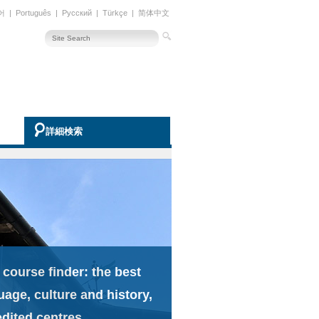
어
|
Português
|
Русский
|
Türkçe
|
简体中文
詳細検索
 course finder: the best
uage, culture and history,
edited centres