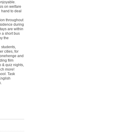
enjoyable.
is on welfare
n hand to deal
on throughout
esidence during
ays are within
 a short bus
by the
 students,
 cities, for
 Stonehenge and
ding film
o & quiz nights,
uch more!
hool. Task
nglish
k.