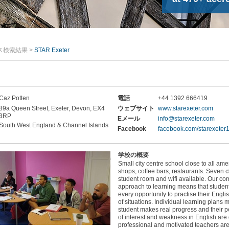
ス検索結果
>
STAR Exeter
Caz Potten
電話
+44 1392 666419
89a Queen Street, Exeter, Devon, EX4
ウェブサイト
www.starexeter.com
3RP
Eメール
info@starexeter.com
South West England & Channel Islands
Facebook
facebook.com/starexeter1
学校の概要
Small city centre school close to all ame
shops, coffee bars, restaurants. Seven 
student room and wifi available. Our c
approach to learning means that student
every opportunity to practise their Englis
of situations. Individual learning plans
student makes real progress and their 
of interest and weakness in English are 
professional and motivated teachers are