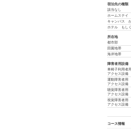
宿泊先の種類
該当なし
ホームステイ
キャンパス か
ホテル もし
所在地
都市部
田園地帯
海岸地帯
障害者用設備
車椅子利用者
アクセス設備
運動障害者用
アクセス設備
聴覚障害者用
アクセス設備
視覚障害者用
アクセス設備
コース情報