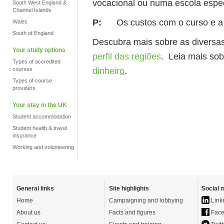
vocacional ou numa escola espec
South West England &
Channel Islands
P:
Os custos com o curso e a
Wales
South of England
Descubra mais sobre as diversa
Your study options
perfil das regiões
. Leia mais so
Types of accredited
dinheir
o
.
courses
Types of course
providers
Your stay in the UK
Student accommodation
Student health & travel
insurance
Working and volunteering
General links
Site highlights
Social 
Home
Campaigning and lobbying
Link
About us
Facts and figures
Face