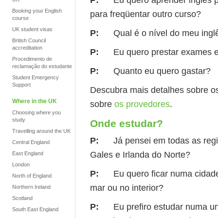
Booking your English
para freqüentar outro curso?
course
UK student visas
P:
Qual é o nível do meu inglê
British Council
accreditation
P:
Eu quero prestar exames e r
Procedimento de
reclamação do estudante
P:
Quanto eu quero gastar?
Student Emergency
Support
Descubra mais detalhes sobre o
Where in the UK
sobre
os provedores
.
Choosing where you
study
Onde estudar?
Travelling around the UK
P:
Já pensei em todas as regiõe
Central England
Gales e Irlanda do Norte?
East England
London
P:
Eu quero ficar numa cidade 
North of England
mar ou no interior?
Northern Ireland
Scotland
P:
Eu prefiro estudar numa uni
South East England