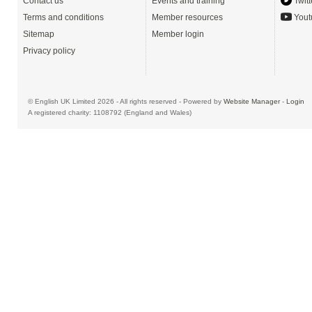
Contact us
Events and training
Twitt
Terms and conditions
Member resources
Yout
Sitemap
Member login
Privacy policy
© English UK Limited 2026 - All rights reserved - Powered by
Website Manager
-
Login
A registered charity: 1108792 (England and Wales)