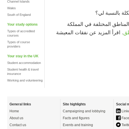
Channel Islands
Wales
لة بالنسبة لي؟
South of England
مناطق المختلفة في المملكة
Your study options
Types of accredited
. اقرأ المزيد عن نفقات المعيشة
طق
courses
Types of course
providers
Your stay in the UK
Student accommodation
Student health & travel
insurance
Working and volunteering
General links
Site highlights
Social 
Home
Campaigning and lobbying
Link
About us
Facts and figures
Face
Contact us
Events and training
Twitt