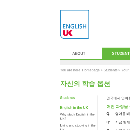
ABOUT
STUDENT
You are here:
Homepage
>
Students
> Your 
자신의 학습 옵션
Students
영국에서 영어를
어떤 과정을
English in the UK
Q
: 영어를 배
Why study English in the
UK?
Q
: 지금 현재
Living and studying in the
UK