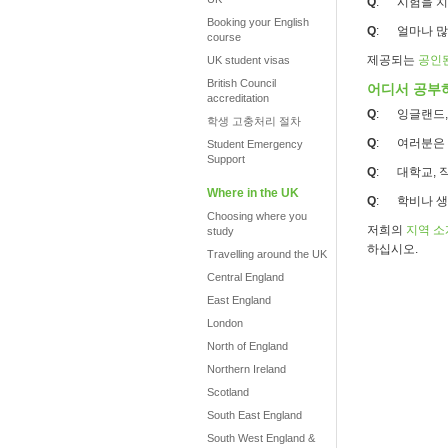
Q
: 시험을 치
Booking your English
Q
: 얼마나 
course
제공되는
공인
UK student visas
British Council
어디서 공부
accreditation
Q
: 잉글랜드,
학생 고충처리 절차
Q
: 여러분은 
Student Emergency
Support
Q
: 대학교, 
Where in the UK
Q
: 학비나 생
Choosing where you
저희의
지역 소
study
하십시오.
Travelling around the UK
Central England
East England
London
North of England
Northern Ireland
Scotland
South East England
South West England &