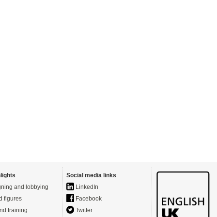
lights
Social media links
ning and lobbying
LinkedIn
d figures
Facebook
nd training
Twitter