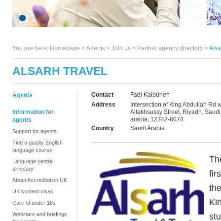
You are here:
Homepage
>
Agents
> Join us >
Partner agency directory
>
Alsa
ALSARH TRAVEL
Contact
Fadi Kalbuneh
Agents
Address
Intersection of King Abdullah Rd w
Information for
Altakhsussy Street, Riyadh, Saudi
arabia, 12343-8074
agents
Country
Saudi Arabia
Support for agents
Find a quality English
language course
Th
Language centre
directory
fir
About Accreditation UK
th
UK student visas
Ki
Care of under 18s
Webinars and briefings
stu